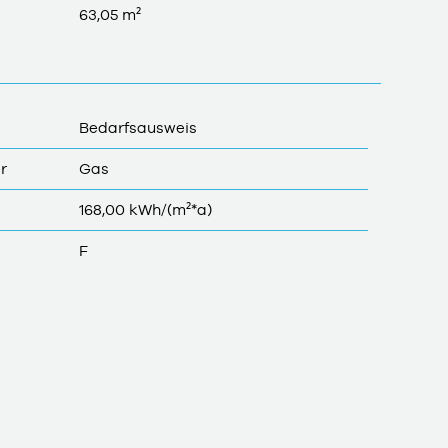
63,05 m²
Bedarfsausweis
r
Gas
168,00 kWh/(m²*a)
F