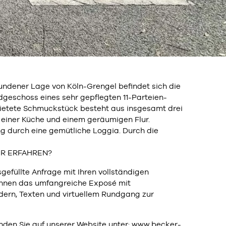
bundener Lage von Köln-Grengel befindet sich die
geschoss eines sehr gepflegten 11-Parteien-
mietete Schmuckstück besteht aus insgesamt drei
einer Küche und einem geräumigen Flur.
 durch eine gemütliche Loggia. Durch die
HR ERFAHREN?
sgefüllte Anfrage mit Ihren vollständigen
Ihnen das umfangreiche Exposé mit
ldern, Texten und virtuellem Rundgang zur
nden Sie auf unserer Website unter: www.becker-