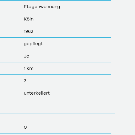
Etagenwohnung
Köln
1962
gepflegt
Ja
1 km
3
unterkellert
0