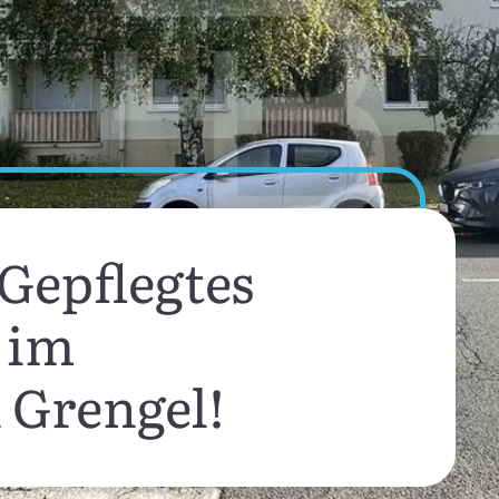
epflegtes
 im
 Grengel!